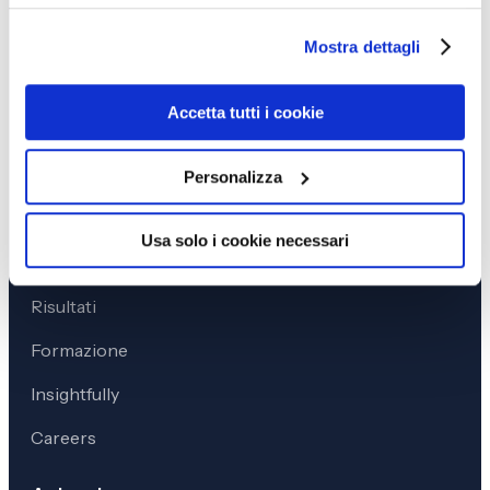
Earn Retention
Mostra dettagli
Govern KPIs
Accetta tutti i cookie
Ground Data
Predict Behaviour
Personalizza
Navigation
Usa solo i cookie necessari
Chi siamo
Risultati
Formazione
Insightfully
Careers