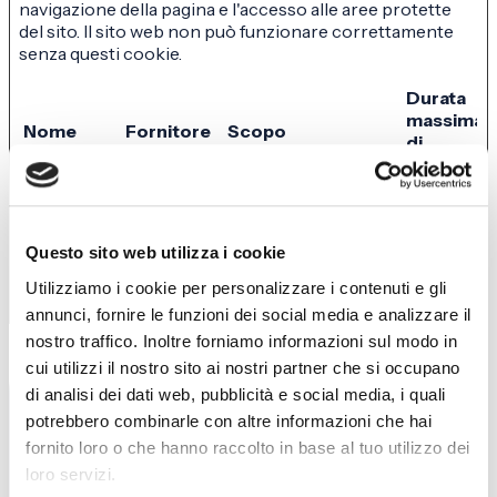
navigazione della pagina e l'accesso alle aree protette
del sito. Il sito web non può funzionare correttamente
senza questi cookie.
Durata
massima
Nome
Fornitore
Scopo
di
archiviazi
CookieCo
Cookiebot
Memorizza lo stato
1 anno
nsent
del consenso ai
cookie dell'utente
Questo sito web utilizza i cookie
per il dominio
corrente
Utilizziamo i cookie per personalizzare i contenuti e gli
annunci, fornire le funzioni dei social media e analizzare il
nostro traffico. Inoltre forniamo informazioni sul modo in
cui utilizzi il nostro sito ai nostri partner che si occupano
Proposition
di analisi dei dati web, pubblicità e social media, i quali
potrebbero combinarle con altre informazioni che hai
Lift Conversion
fornito loro o che hanno raccolto in base al tuo utilizzo dei
loro servizi.
Scale Paid