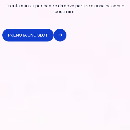
Trenta minuti per capire da dove partire e cosa ha senso
costruire.
PRENOTA UNO SLOT
Proposition
Lift Conversion
Scale Paid
Earn Retention