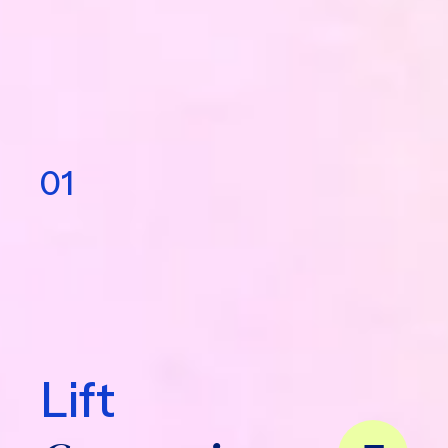
Operiamo sull’intero percorso —
dalla strategia
all’automazione
— perché un
sistema decisionale
funziona solo quando tutte le parti sono
connesse
.
01
Lift