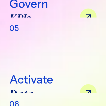
Govern
KPIs
05
Activate
Data
06