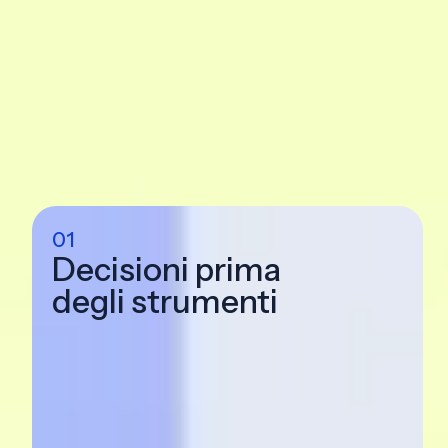
Dal dato alla decisione, ti accompagniamo in
fase
ogni
.
Il nostro approccio non parte dagli strumenti. Parte dalle
decisioni che contano davvero per il tuo business.
01
Decisioni prima
degli strumenti