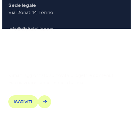
Sede legale
Via Donati 14, Torino
info@digitalpills.com
Iscriviti alla newsletter
Rimani aggiornato su novità, progetti e contenuti
esclusivi direttamente nella tua mail.
ISCRIVITI