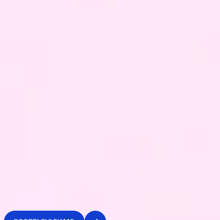
CHI SIAMO
Combiniamo verticalità tecnica e
visione strategica
per guidare la
crescita del tuo business
Digital Pills è la
Data & AI company
che lavora dove le
altre non arrivano: all’intersezione tra
strategia di
business
ed
execution tecnologica
.
Progettiamo e implementiamo soluzioni di
data analytics
,
intelligenza artificiale
e
business intelligence
che
rendono le decisioni più rapide, più solide e misurabili nel
tempo.
Non ci limitiamo a consigliare, costruiamo i sistemi che usi
tutti i giorni per decidere.